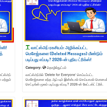
்ளி!
வாட்ஸ்அப் ரகசியம்: அழிக்கப்பட்ட
த்
மெசேஜ்களை (Deleted Messages) மீண்டும்
படிப்பது எப்படி? 2026-ன் புதிய ட்ரிக்ஸ்!
Category:
தொழில்நுட்பம்
ட்ஸ்அப்
வாட்ஸ்அப்பில் 'Delete for Everyone' செய்யப்பட்ட
 மற்றும்
மெசேஜ்களை எந்த ஆப்-யும் இன்ஸ்டால் செய்யாமல் மொபைல
செட்டிங்ஸ் மூலம் படிப்பது எப்படி? 2026-ன் லேட்டஸ்ட் ட்ரிக்.