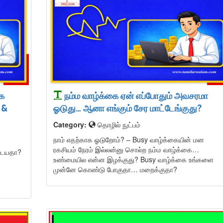
ாக
நம்ம வாழ்க்கை ஏன் எப்போதும் அவசரமா
 &
ஓடுது… ஆனா எங்கும் சேர மாட்டேங்குது?
Category:
தொழில் நுட்பம்
நாம் எதற்காக ஓடுறோம்? – Busy வாழ்க்கையின் மன
ரகசியம் நேரம் இல்லன்னு சொல்ற நம்ம வாழ்க்கை…
ுடையதா?
உண்மையில என்ன இழக்குது? Busy வாழ்க்கை உங்களை
முன்னே கொண்டு போகுதா… மறைக்குதா?