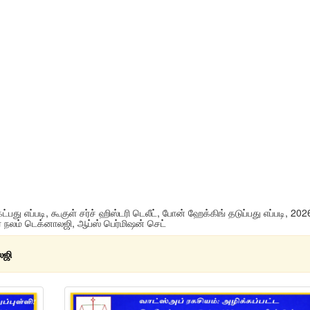
்பது எப்படி, கூகுள் சர்ச் ஹிஸ்டரி டெலீட், போன் ஹேக்கிங் தடுப்பது எப்படி, 202
ர் நலம் டெக்னாலஜி, ஆப்ஸ் பெர்மிஷன் செட்
லஜி