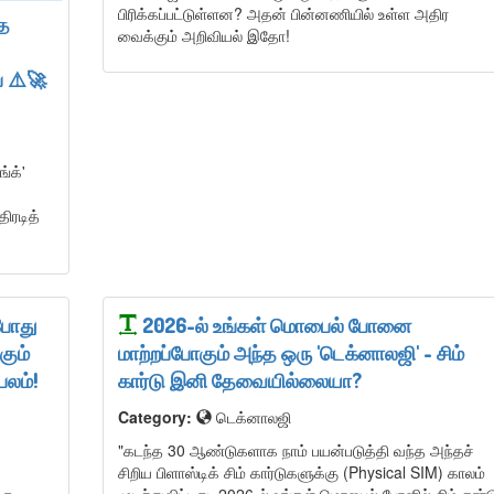
பிரிக்கப்பட்டுள்ளன? அதன் பின்னணியில் உள்ள அதிர
ித
வைக்கும் அறிவியல் இதோ!
் ⚠️🚀
்க்'
)
ிரடித்
போது
​2026-ல் உங்கள் மொபைல் போனை
கும்
மாற்றப்போகும் அந்த ஒரு 'டெக்னாலஜி' - சிம்
பலம்!
கார்டு இனி தேவையில்லையா?
Category:
டெக்னாலஜி
​"கடந்த 30 ஆண்டுகளாக நாம் பயன்படுத்தி வந்த அந்தச்
சிறிய பிளாஸ்டிக் சிம் கார்டுகளுக்கு (Physical SIM) காலம்
கு
முடிந்துவிட்டது. 2026-ல் உங்கள் மொபைல் போனில் சிம் கார்ட