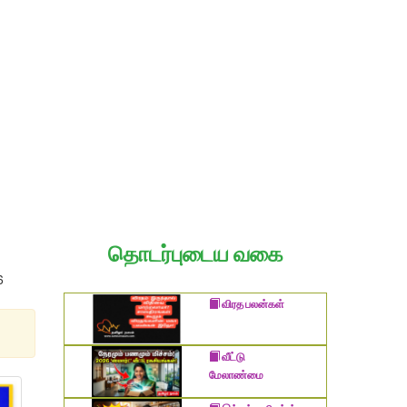
தொடர்புடைய வகை
6
விரத பலன்கள்
வீட்டு
மேலாண்மை