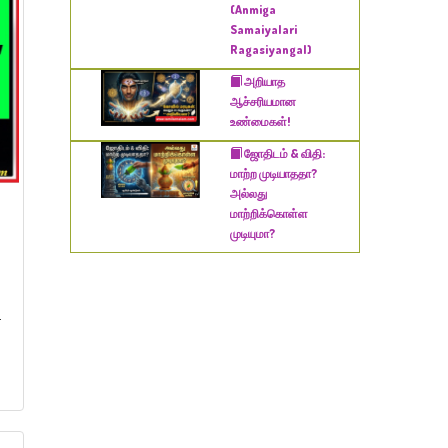
(Anmiga
Samaiyalari
Ragasiyangal)
அறியாத
ஆச்சரியமான
உண்மைகள்!
​ஜோதிடம் & விதி:
மாற்ற முடியாததா?
அல்லது
மாற்றிக்கொள்ள
முடியுமா?
-