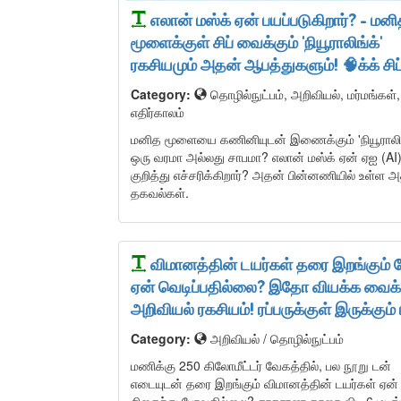
எலான் மஸ்க் ஏன் பயப்படுகிறார்? - மன
மூளைக்குள் சிப் வைக்கும் 'நியூராலிங்க்'
ரகசியமும் அதன் ஆபத்துகளும்! 🧠க்க் சிப
Category:
தொழில்நுட்பம், அறிவியல், மர்மங்கள்,
எதிர்காலம்
மனித மூளையை கணினியுடன் இணைக்கும் 'நியூராலிங
ஒரு வரமா அல்லது சாபமா? எலான் மஸ்க் ஏன் ஏஐ (AI
குறித்து எச்சரிக்கிறார்? அதன் பின்னணியில் உள்ள அத
தகவல்கள்.
விமானத்தின் டயர்கள் தரை இறங்கும் 
ஏன் வெடிப்பதில்லை? இதோ வியக்க வைக்
அறிவியல் ரகசியம்! ரப்பருக்குள் இருக்கும் 
Category:
அறிவியல் / தொழில்நுட்பம்
மணிக்கு 250 கிலோமீட்டர் வேகத்தில், பல நூறு டன்
எடையுடன் தரை இறங்கும் விமானத்தின் டயர்கள் ஏன்
சிதைந்து போவதில்லை? சாதாரண காரை விட 6 மடங்