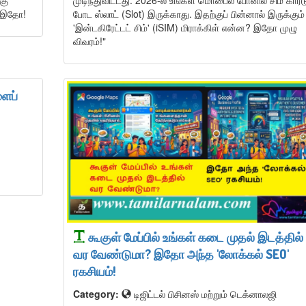
் இதோ!
போட ஸ்லாட் (Slot) இருக்காது. இதற்குப் பின்னால் இருக்கும்
'இன்டகிரேட்டட் சிம்' (iSIM) மிராக்கிள் என்ன? இதோ முழு
விவரம்!"
ளைப்
கூகுள் மேப்பில் உங்கள் கடை முதல் இடத்தில்
வர வேண்டுமா? இதோ அந்த 'லோக்கல் SEO'
ரகசியம்!
Category:
டிஜிட்டல் பிசினஸ் மற்றும் டெக்னாலஜி