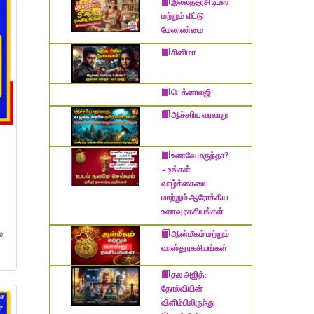
இல்லத்தரசி டிப்ஸ்
மற்றும் வீட்டு
மேலாண்மை
சினிமா
டெக்னாலஜி
​ஆச்சரிய வரலாறு
உணவே மருந்தா?
– உங்கள்
வாழ்க்கையை
மாற்றும் ஆரோக்கிய
உணவு ரகசியங்கள்
்
ஆன்மீகம் மற்றும்
வாஸ்து ரகசியங்கள்
தல அஜித்:
தோல்வியின்
விளிம்பிலிருந்து