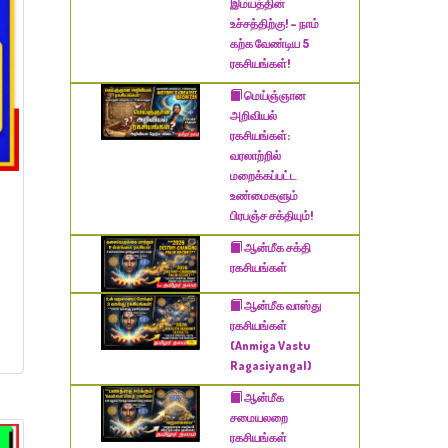
இமயத்தின்
உச்சத்திற்கு! – நாம்
கற்க வேண்டிய 5
ரகசியங்கள்!
மெய்ஞ்ஞான
அறிவியல்
ரகசியங்கள்:
வரலாற்றில்
மறைக்கப்பட்ட
உண்மைகளும்
பிரபஞ்ச சக்தியும்!
ஆன்மீக சக்தி
ரகசியங்கள்
ஆன்மீக வாஸ்து
ரகசியங்கள்
(Anmiga Vastu
Ragasiyangal)
ஆன்மீக
சமையலறை
ரகசியங்கள்