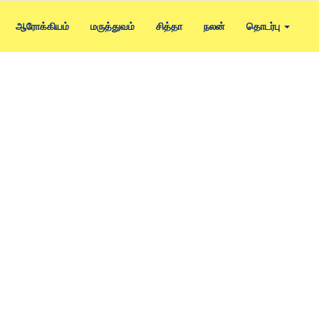
ஆரோக்கியம்
மருத்துவம்
சித்தா
நலன்
தொடர்பு