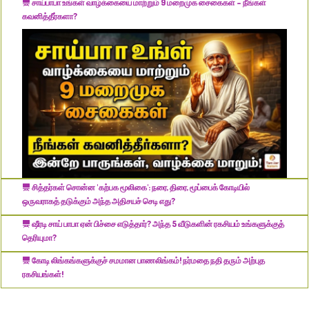
சாய்பாபா உங்கள் வாழ்க்கையை மாற்றும் 9 மறைமுக சைகைகள் – நீங்கள்
கவனித்தீர்களா?
​சித்தர்கள் சொன்ன 'கற்பக மூலிகை': நரை, திரை, மூப்பைக் கோடியில்
ஒருவராகத் தடுக்கும் அந்த அதிசயச் செடி எது?
​ஷீரடி சாய் பாபா ஏன் பிச்சை எடுத்தார்? அந்த 5 வீடுகளின் ரகசியம் உங்களுக்குத்
தெரியுமா?
கோடி லிங்கங்களுக்குச் சமமான பாணலிங்கம்! நர்மதை நதி தரும் அற்புத
ரகசியங்கள்!