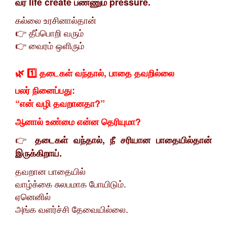
வர life create பண்ணும் pressure.
கல்லை உரசினால்தான்
👉 தீப்பொறி வரும்
👉 வைரம் ஒளிரும்
🌿 1️⃣ தடைகள் வந்தால், பாதை தவறில்லை
பலர் நினைப்பது:
“என் வழி தவறானதா?”
ஆனால் உண்மை என்ன தெரியுமா?
👉
தடைகள் வந்தால், நீ சரியான பாதையில்தான்
இருக்கிறாய்.
தவறான பாதையில்
வாழ்க்கை சுலபமாக போயிடும்.
ஏனெனில்
அங்க வளர்ச்சி தேவையில்லை.