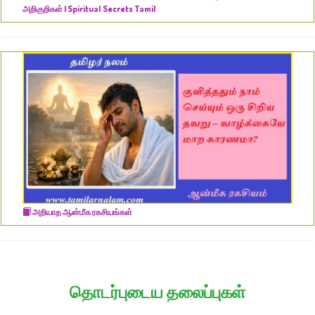
அறிகுறிகள் | Spiritual Secrets Tamil
அறியாத ஆன்மீக ரகசியங்கள்
தொடர்புடைய தலைப்புகள்