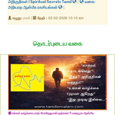
அறிகுறிகள் | Spiritual Secrets Tamil
|
வகை:
அறியாத ஆன்மீக ரகசியங்கள்
|
எழுது:
சாமி |
தேதி :
02-02-2026 10:10 am
தொடர்புடைய வகை
உங்கள் வாழ்க்கை மாறப் போகிறது என்பதற்கான 7 மறைமுக ஆன்மீக