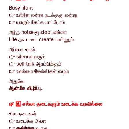
Busy life-ல
👉 உள்ளே என்ன நடக்குது என்று
👉 யாரும் கேட்க மாட்டோம்
அந்த noise-ஐ stop பண்ண
Life தடையை create பண்ணும்.
அப்போ தான்
👉 silence வரும்
👉 self-talk ஆரம்பிக்கும்
👉 உண்மை கேள்விகள் எழும்
அதுவே
ஆன்மீக விழிப்பு.
🌿 6️⃣ எல்லா தடைகளும் உடைக்க வரவில்லை
சில தடைகள்
👉 உடைக்க அல்ல
👉
வருது
தவிர்க்க