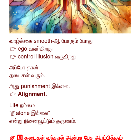
வாழ்க்கை smooth-ஆ போகும் போது
👉 ego வளர்கிறது
👉 control illusion வருகிறது
அப்போ தான்
தடைகள் வரும்.
அது punishment இல்லை.
👉
Alignment.
Life நம்மை
“நீ alone இல்லை”
என்று நினைவூட்டும் தருணம்.
🌿 5️⃣ தடைகள் வந்தால் ஆன்மா பேச ஆரம்பிக்கும்