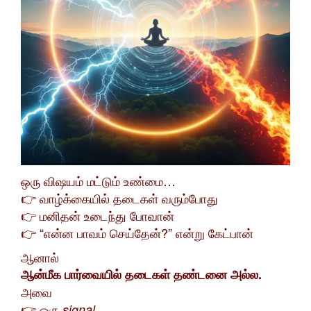
ஒரு விஷயம் மட்டும் உண்மை…
👉 வாழ்க்கையில் தடைகள் வரும்போது
👉 மனிதன் உடைந்து போவான்
👉 “என்ன பாவம் செய்தேன்?” என்று கேட்பான்
ஆனால்
ஆன்மீக பார்வையில் தடைகள் தண்டனை அல்ல.
அவை
👉 ஒரு
signal