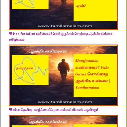
Manifestation உண்மையா? போலி குருக்கள் சொல்லாத ஆன்மீக உண்மை |
தமிழர்நலம்
கர்மா தெளிவு - வாழ்க்கையில் தடைகள் ஏன் விடாமல் வருகிறது?