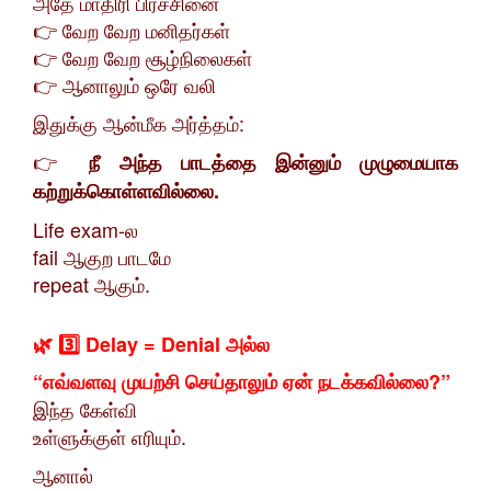
அதே மாதிரி பிரச்சினை
👉 வேற வேற மனிதர்கள்
👉 வேற வேற சூழ்நிலைகள்
👉 ஆனாலும் ஒரே வலி
இதுக்கு ஆன்மீக அர்த்தம்:
👉
நீ அந்த பாடத்தை இன்னும் முழுமையாக
கற்றுக்கொள்ளவில்லை.
Life exam-ல
fail ஆகுற பாடமே
repeat ஆகும்.
🌿 3️⃣ Delay = Denial அல்ல
“எவ்வளவு முயற்சி செய்தாலும் ஏன் நடக்கவில்லை?”
இந்த கேள்வி
உள்ளுக்குள் எரியும்.
ஆனால்