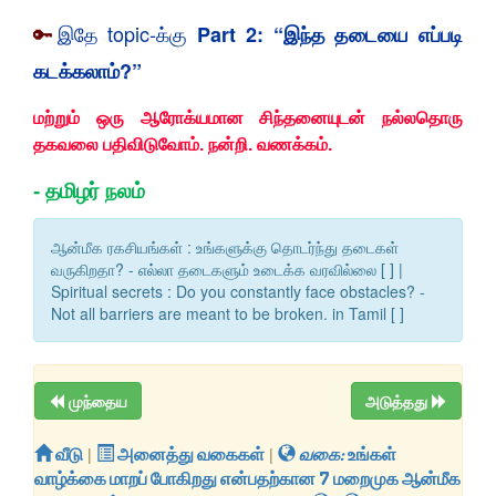
🔑
இதே topic-க்கு
Part 2: “இந்த தடையை எப்படி
கடக்கலாம்?”
மற்றும் ஒரு ஆரோக்யமான சிந்தனையுடன் நல்லதொரு
தகவலை பதிவிடுவோம். நன்றி. வணக்கம்.
-
தமிழர் நலம்
ஆன்மீக ரகசியங்கள் : உங்களுக்கு தொடர்ந்து தடைகள்
வருகிறதா? - எல்லா தடைகளும் உடைக்க வரவில்லை [ ] |
Spiritual secrets : Do you constantly face obstacles? -
Not all barriers are meant to be broken. in Tamil [ ]
முந்தைய
அடுத்தது
வீடு
|
அனைத்து வகைகள்
|
வகை:
உங்கள்
வாழ்க்கை மாறப் போகிறது என்பதற்கான 7 மறைமுக ஆன்மீக