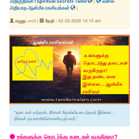
அறிகுறிகள் | Spiritual Secrets Tamil
|
வகை:
அறியாத ஆன்மீக ரகசியங்கள்
|
எழுது:
சாமி |
தேதி :
02-02-2026 10:10 am
“தடைகள் வந்தால், நீங்கள் தோல்வியடைந்தவர் இல்லை…
நீங்கள் தயாராகிக்கொண்டிருப்பவர்.”
🌑 உங்களுக்கு தொடர்ந்து தடைகள் வருகிறதா?