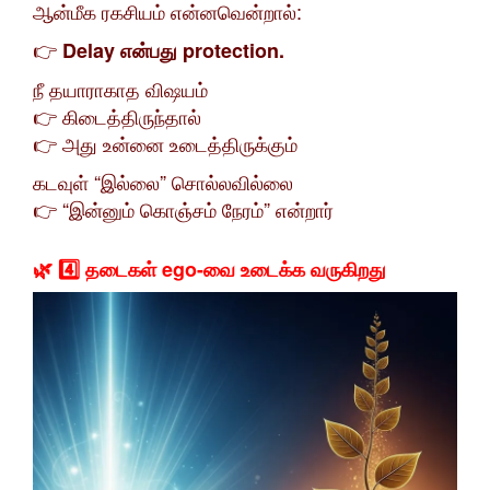
ஆன்மீக ரகசியம் என்னவென்றால்:
👉
Delay என்பது protection.
நீ தயாராகாத விஷயம்
👉 கிடைத்திருந்தால்
👉 அது உன்னை உடைத்திருக்கும்
கடவுள் “இல்லை” சொல்லவில்லை
👉 “இன்னும் கொஞ்சம் நேரம்” என்றார்
🌿 4️⃣ தடைகள் ego-வை உடைக்க வருகிறது