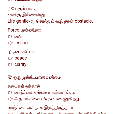
நீ போகும் பாதை
உனக்கு இல்லைன்னு
Life gentle-ஆ சொல்லும் வழி தான் obstacle.
Force பண்ணினா
👉 வலி
👉 lesson
புரிஞ்சுக்கிட்டா
👉 peace
👉 clarity
🌸 ஒரு முக்கியமான உண்மை
தடைகள் வந்தால்
👉 வாழ்க்கை உங்களை தள்ளவில்லை
👉 அது உங்களை
பண்ணுகிறது
shape
வாழ்க்கை எளிதாக இருந்திருந்தால்
👉 நீங்கள் இவ்வளவு ஆழமாக யோசித்திருக்க