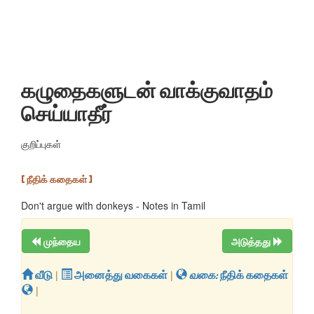
கழுதைகளுடன் வாக்குவாதம்
செய்யாதீர்
குறிப்புகள்
[ நீதிக் கதைகள் ]
Don't argue with donkeys - Notes in Tamil
முந்தைய
அடுத்தது
வீடு
|
அனைத்து வகைகள்
|
வகை:
நீதிக் கதைகள்
|