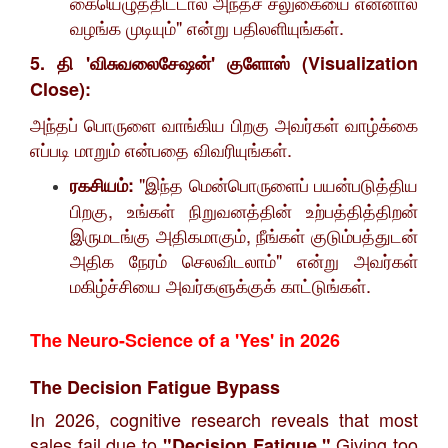
கையெழுத்திட்டால் அந்தச் சலுகையை என்னால்
வழங்க முடியும்" என்று பதிலளியுங்கள்.
5. தி 'விசுவலைசேஷன்' குளோஸ் (Visualization
Close):
​அந்தப் பொருளை வாங்கிய பிறகு அவர்கள் வாழ்க்கை
எப்படி மாறும் என்பதை விவரியுங்கள்.
"இந்த மென்பொருளைப் பயன்படுத்திய
ரகசியம்:
பிறகு, உங்கள் நிறுவனத்தின் உற்பத்தித்திறன்
இருமடங்கு அதிகமாகும், நீங்கள் குடும்பத்துடன்
அதிக நேரம் செலவிடலாம்" என்று அவர்கள்
மகிழ்ச்சியை அவர்களுக்குக் காட்டுங்கள்.
The Neuro-Science of a 'Yes' in 2026
The Decision Fatigue Bypass
​In 2026, cognitive research reveals that most
sales fail due to
Giving too
"Decision Fatigue."