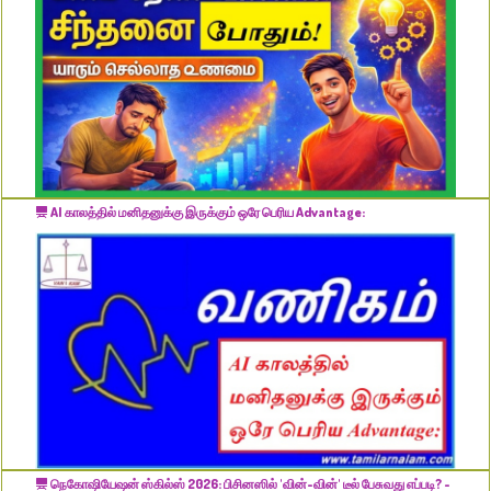
AI காலத்தில் மனிதனுக்கு இருக்கும் ஒரே பெரிய Advantage:
நெகோஷியேஷன் ஸ்கில்ஸ் 2026: பிசினஸில் 'வின்-வின்' டீல் பேசுவது எப்படி? -