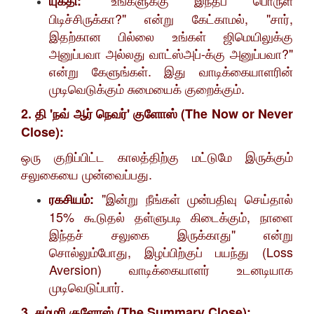
"உங்களுக்கு இந்தப் பொருள்
யுக்தி:
பிடிச்சிருக்கா?" என்று கேட்காமல், "சார்,
இதற்கான பில்லை உங்கள் ஜிமெயிலுக்கு
அனுப்பவா அல்லது வாட்ஸ்அப்-க்கு அனுப்பவா?"
என்று கேளுங்கள். இது வாடிக்கையாளரின்
முடிவெடுக்கும் சுமையைக் குறைக்கும்.
2. தி 'நவ் ஆர் நெவர்' குளோஸ் (The Now or Never
Close):
​ஒரு குறிப்பிட்ட காலத்திற்கு மட்டுமே இருக்கும்
சலுகையை முன்வைப்பது.
"இன்று நீங்கள் முன்பதிவு செய்தால்
ரகசியம்:
15% கூடுதல் தள்ளுபடி கிடைக்கும், நாளை
இந்தச் சலுகை இருக்காது" என்று
சொல்லும்போது, இழப்பிற்குப் பயந்து (Loss
Aversion) வாடிக்கையாளர் உடனடியாக
முடிவெடுப்பார்.
3. சம்மரி குளோஸ் (The Summary Close):