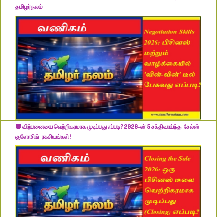
தமிழர் நலம்
விற்பனையை வெற்றிகரமாக முடிப்பது எப்படி? 2026-ன் 5 சக்திவாய்ந்த 'சேல்ஸ்
குளோசிங்' ரகசியங்கள்!