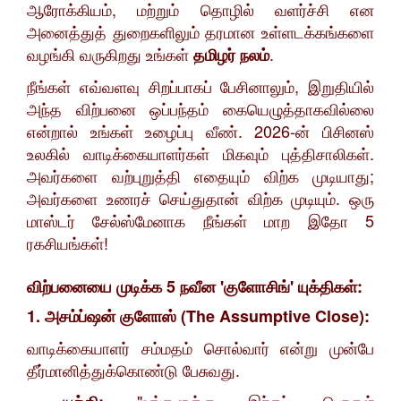
ஆரோக்கியம், மற்றும் தொழில் வளர்ச்சி என
அனைத்துத் துறைகளிலும் தரமான உள்ளடக்கங்களை
வழங்கி வருகிறது உங்கள்
.
தமிழர் நலம்
​நீங்கள் எவ்வளவு சிறப்பாகப் பேசினாலும், இறுதியில்
அந்த விற்பனை ஒப்பந்தம் கையெழுத்தாகவில்லை
என்றால் உங்கள் உழைப்பு வீண். 2026-ன் பிசினஸ்
உலகில் வாடிக்கையாளர்கள் மிகவும் புத்திசாலிகள்.
அவர்களை வற்புறுத்தி எதையும் விற்க முடியாது;
அவர்களை உணரச் செய்துதான் விற்க முடியும். ஒரு
மாஸ்டர் சேல்ஸ்மேனாக நீங்கள் மாற இதோ 5
ரகசியங்கள்!
விற்பனையை முடிக்க 5 நவீன 'குளோசிங்' யுக்திகள்:
1. அசம்ப்ஷன் குளோஸ் (The Assumptive Close):
​வாடிக்கையாளர் சம்மதம் சொல்வார் என்று முன்பே
தீர்மானித்துக்கொண்டு பேசுவது.