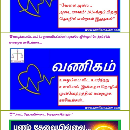
உழைப்பை விட உயர்ந்தது உளவியல்: இன்றைய தொழில் முன்னேற்றத்தின்
மறைமுக ரகசியங்கள்...
“பணம் தேவையில்லை… சிந்தனை போதும்!”