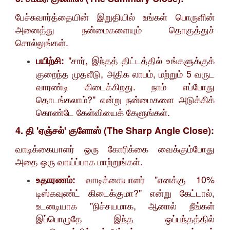
​பேச்சுவார்த்தையின் இறுதியில் உங்கள் பொருளின்
அனைத்து நன்மைகளையும் தொகுத்துச்
சொல்லுங்கள்.
"சார், இந்தத் திட்டத்தில் உங்களுக்குக்
பயிற்சி:
குறைந்த முதலீடு, அதிக லாபம், மற்றும் 5 வருட
வாரண்டி கிடைக்கிறது. நாம் எப்போது
தொடங்கலாம்?" என்று நன்மைகளை அடுக்கிக்
கொண்டே கேள்வியைக் கேளுங்கள்.
4. தி 'ஏஞ்சல்' குளோஸ் (The Sharp Angle Close):
​வாடிக்கையாளர் ஒரு கோரிக்கை வைக்கும்போது
அதை ஒரு வாய்ப்பாக மாற்றுங்கள்.
வாடிக்கையாளர் "எனக்கு 10%
உதாரணம்:
டிஸ்கவுண்ட் கிடைக்குமா?" என்று கேட்டால்,
உடனடியாக "நிச்சயமாக, ஆனால் நீங்கள்
இப்பொழுதே இந்த ஒப்பந்தத்தில்