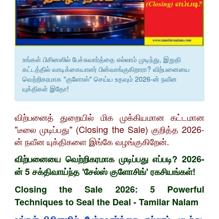
உங்கள் பிசினஸில் பேச்சுவார்த்தை எல்லாம் முடிந்து, இறுதி
கட்டத்தில் வாடிக்கையாளர் பின்வாங்குகிறாரா? விற்பனையை
வெற்றிகரமாக "குளோஸ்" செய்ய உதவும் 2026-ன் நவீன
யுக்திகள் இதோ!
விற்பனைத் துறையில் மிக முக்கியமான கட்டமான
"டீலை முடிப்பது" (Closing the Sale) குறித்த 2026-
ன் நவீன யுக்திகளை இங்கே வழங்குகிறேன்.
விற்பனையை வெற்றிகரமாக முடிப்பது எப்படி? 2026-
ன் 5 சக்திவாய்ந்த 'சேல்ஸ் குளோசிங்' ரகசியங்கள்!
Closing the Sale 2026: 5 Powerful
Techniques to Seal the Deal - Tamilar Nalam