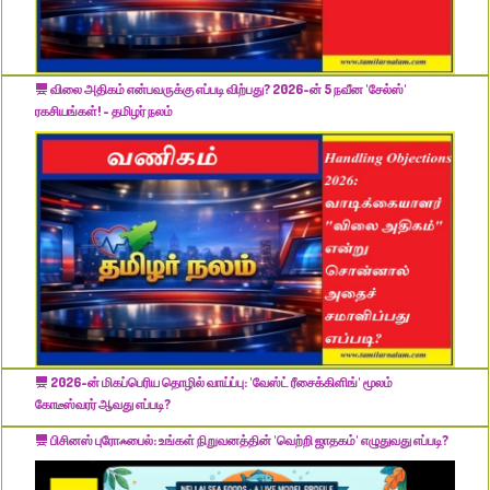
விலை அதிகம் என்பவருக்கு எப்படி விற்பது? 2026-ன் 5 நவீன 'சேல்ஸ்'
ரகசியங்கள்! - தமிழர் நலம்
2026-ன் மிகப்பெரிய தொழில் வாய்ப்பு: 'வேஸ்ட் ரீசைக்கிளிங்' மூலம்
கோடீஸ்வரர் ஆவது எப்படி?
பிசினஸ் புரோஃபைல்: உங்கள் நிறுவனத்தின் 'வெற்றி ஜாதகம்' எழுதுவது எப்படி?