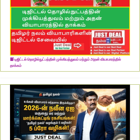
டிஜிட்டல் தொழில்நுட்பத்தின் முக்கியத்துவம் மற்றும் அதன் வியாபாரத்தில்
தாக்கம்