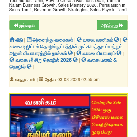
Techniques Tamil, How to Close a Business Deal, Tamilar
Nalam Business Growth, Sales Mastery 2026, Persuasion in
Sales Tamil, Revenue Growth Strategies, Sales Psyc in Tamil
முந்தைய
அடுத்தது
வீடு
|
அனைத்து வகைகள்
|
வகை:
வணிகம்
|
வகை:
டிஜிட்டல் தொழில்நுட்பத்தின் முக்கியத்துவம் மற்றும்
அதன் வியாபாரத்தில் தாக்கம்
|
வகை:
வியாபாரம்
|
வகை:
​💰 சிறு தொழில் 2026
|
வகை:
பணம் &
தொழில்
|
எழுது:
சாமி |
தேதி :
03-03-2026 02:55 pm