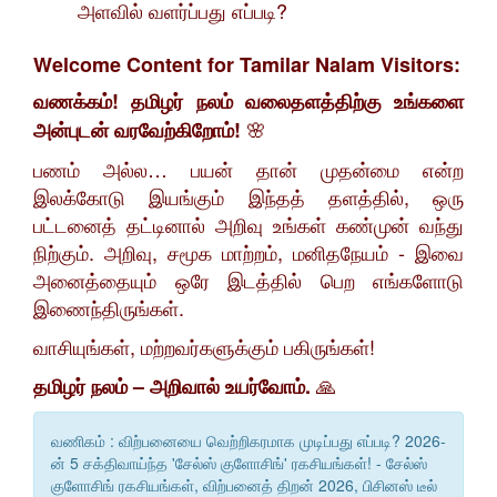
அளவில் வளர்ப்பது எப்படி?
Welcome Content for Tamilar Nalam Visitors:
வணக்கம்! தமிழர் நலம் வலைதளத்திற்கு உங்களை
🌸
அன்புடன் வரவேற்கிறோம்!
​பணம் அல்ல… பயன் தான் முதன்மை என்ற
இலக்கோடு இயங்கும் இந்தத் தளத்தில், ஒரு
பட்டனைத் தட்டினால் அறிவு உங்கள் கண்முன் வந்து
நிற்கும். அறிவு, சமூக மாற்றம், மனிதநேயம் - இவை
அனைத்தையும் ஒரே இடத்தில் பெற எங்களோடு
இணைந்திருங்கள்.
​வாசியுங்கள், மற்றவர்களுக்கும் பகிருங்கள்!
🙏
தமிழர் நலம் – அறிவால் உயர்வோம்.
வணிகம் : விற்பனையை வெற்றிகரமாக முடிப்பது எப்படி? 2026-
ன் 5 சக்திவாய்ந்த 'சேல்ஸ் குளோசிங்' ரகசியங்கள்! - சேல்ஸ்
குளோசிங் ரகசியங்கள், விற்பனைத் திறன் 2026, பிசினஸ் டீல்