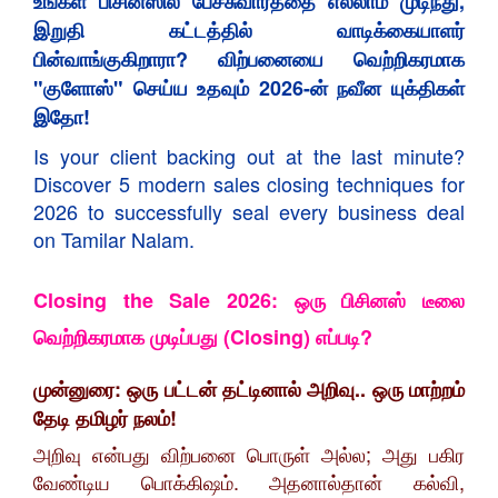
உங்கள் பிசினஸில் பேச்சுவார்த்தை எல்லாம் முடிந்து,
இறுதி கட்டத்தில் வாடிக்கையாளர்
பின்வாங்குகிறாரா? விற்பனையை வெற்றிகரமாக
"குளோஸ்" செய்ய உதவும் 2026-ன் நவீன யுக்திகள்
இதோ!
Is your client backing out at the last minute?
Discover 5 modern sales closing techniques for
2026 to successfully seal every business deal
on Tamilar Nalam.
Closing the Sale 2026: ஒரு பிசினஸ் டீலை
வெற்றிகரமாக முடிப்பது (Closing) எப்படி?
முன்னுரை: ஒரு பட்டன் தட்டினால் அறிவு.. ஒரு மாற்றம்
தேடி தமிழர் நலம்!
​அறிவு என்பது விற்பனை பொருள் அல்ல; அது பகிர
வேண்டிய பொக்கிஷம். அதனால்தான் கல்வி,