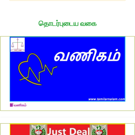
தொடர்புடைய வகை
வணிகம்