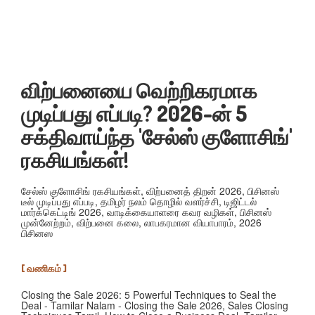
விற்பனையை வெற்றிகரமாக
முடிப்பது எப்படி? 2026-ன் 5
சக்திவாய்ந்த 'சேல்ஸ் குளோசிங்'
ரகசியங்கள்!
சேல்ஸ் குளோசிங் ரகசியங்கள், விற்பனைத் திறன் 2026, பிசினஸ்
டீல் முடிப்பது எப்படி, தமிழர் நலம் தொழில் வளர்ச்சி, டிஜிட்டல்
மார்க்கெட்டிங் 2026, வாடிக்கையாளரை கவர வழிகள், பிசினஸ்
முன்னேற்றம், விற்பனை கலை, லாபகரமான வியாபாரம், 2026
பிசினஸ
[ வணிகம் ]
Closing the Sale 2026: 5 Powerful Techniques to Seal the
Deal - Tamilar Nalam - Closing the Sale 2026, Sales Closing