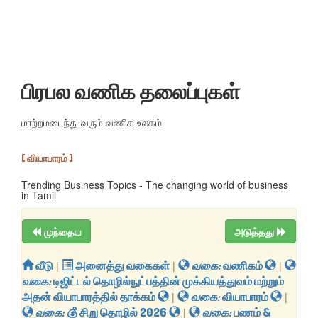
பிரபல வணிக தலைப்புகள்
மாற்றமடைந்து வரும் வணிக உலகம்
[ வியாபாரம் ]
Trending Business Topics - The changing world of business
in Tamil
முந்தைய
அடுத்தது
வீடு
|
அனைத்து வகைகள்
|
வகை:
வணிகம்
|
வகை:
டிஜிட்டல் தொழில்நுட்பத்தின் முக்கியத்துவம் மற்றும்
அதன் வியாபாரத்தில் தாக்கம்
|
வகை:
வியாபாரம்
|
வகை:
​💰 சிறு தொழில் 2026
|
வகை:
பணம் &