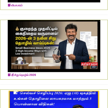
வியாபாரம்
​💰 சிறு தொழில் 2026