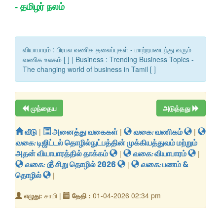
-
தமிழர் நலம்
வியாபாரம் : பிரபல வணிக தலைப்புகள் - மாற்றமடைந்து வரும்
வணிக உலகம் [ ] | Business : Trending Business Topics -
The changing world of business in Tamil [ ]
முந்தைய
அடுத்தது
வீடு
|
அனைத்து வகைகள்
|
வகை:
வணிகம்
|
வகை:
டிஜிட்டல் தொழில்நுட்பத்தின் முக்கியத்துவம் மற்றும்
அதன் வியாபாரத்தில் தாக்கம்
|
வகை:
வியாபாரம்
|
வகை:
​💰 சிறு தொழில் 2026
|
வகை:
பணம் &
தொழில்
|
எழுது:
சாமி |
தேதி :
01-04-2026 02:34 pm