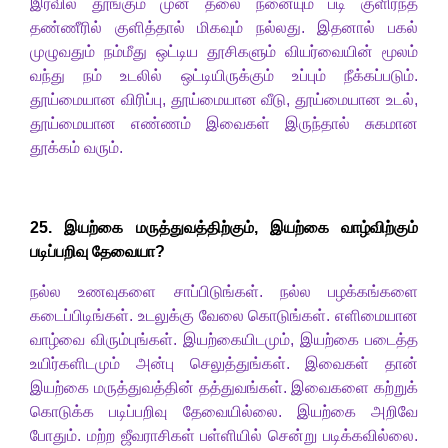
இரவில் தூங்கும் முன் தலை நனையும் படி குளிர்ந்த
தண்ணீரில் குளித்தால் மிகவும் நல்லது. இதனால் பகல்
முழுவதும் நம்மீது ஒட்டிய தூசிகளும் வியர்வையின் மூலம்
வந்து நம் உடலில் ஒட்டியிருக்கும் உப்பும் நீக்கப்படும்.
தூய்மையான விரிப்பு
,
தூய்மையான வீடு
,
தூய்மையான உடல்,
தூய்மையான எண்ணம் இவைகள் இருந்தால் சுகமான
தூக்கம் வரும்.
2
5
.
இயற்கை மருத்துவத்திற்கும்
,
இயற்கை வாழ்விற்கும்
படிப்பறிவு தேவையா
?
நல்ல உணவுகளை சாப்பிடுங்கள். நல்ல பழக்கங்களை
கடைப்பிடிங்கள். உடலுக்கு வேலை கொடுங்கள். எளிமையான
வாழ்வை விரும்புங்கள். இயற்கையிடமும், இயற்கை படைத்த
உயிர்களிடமும் அன்பு செலுத்துங்கள். இவைகள் தான்
இயற்கை மருத்துவத்தின் தத்துவங்கள். இவைகளை கற்றுக்
கொடுக்க படிப்பறிவு தேவையில்லை. இயற்கை அறிவே
போதும். மற்ற ஜீவராசிகள் பள்ளியில் சென்று படிக்கவில்லை.