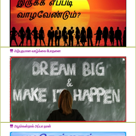
அற்புதமான வாழ்க்கை போதனை
அழகென்றால் அப்பா தான்