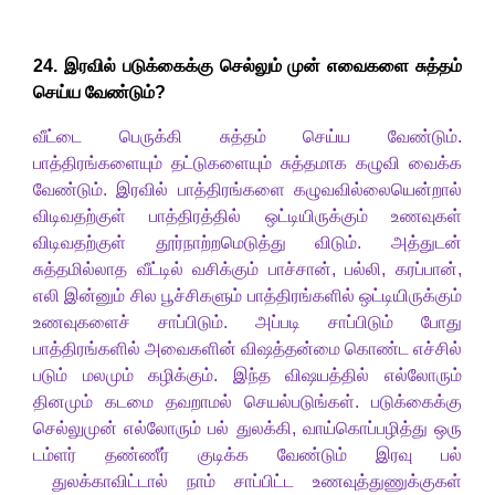
2
4. இரவில் படுக்கைக்கு செல்லும் முன் எவைகளை சுத்தம்
செய்ய வேண்டும்
?
வீட்டை பெருக்கி சுத்தம் செய்ய வேண்டும்.
பாத்திரங்களையும் தட்டுகளையும் சுத்தமாக கழுவி வைக்க
வேண்டும். இரவில் பாத்திரங்களை கழுவவில்லையென்றால்
விடிவதற்குள் பாத்திரத்தில் ஒட்டியிருக்கும் உணவுகள்
விடிவதற்குள் தூர்நாற்றமெடுத்து விடும். அத்துடன்
சுத்தமில்லாத வீட்டில் வசிக்கும் பாச்சான்
,
பல்லி
,
கரப்பான்,
எலி இன்னும் சில பூச்சிகளும் பாத்திரங்களில் ஒட்டியிருக்கும்
உணவுகளைச் சாப்பிடும். அப்படி சாப்பிடும் போது
பாத்திரங்களில் அவைகளின் விஷத்தன்மை கொண்ட எச்சில்
படும் மலமும் கழிக்கும். இந்த விஷயத்தில் எல்லோரும்
தினமும் கடமை தவறாமல் செயல்படுங்கள். படுக்கைக்கு
செல்லுமுன் எல்லோரும் பல் துலக்கி, வாய்கொப்பழித்து ஒரு
டம்ளர் தண்ணீர் குடிக்க வேண்டும் இரவு பல்
துலக்காவிட்டால் நாம் சாப்பிட்ட உணவுத்துணுக்குகள்