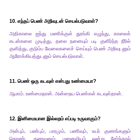
10.
எந்தப் பெண் அறிவுடன் செயல்படுவாள்
?
அதிகாலை ஐந்து மணிக்குள் தூங்கி எழுந்து
,
காலைக்
கடன்களை முடித்து
,
தலை நனையும் படி குளிர்ந்த நீரில்
குளித்து
,
குடும்ப வேலைகளைச் செய்யும் பெண் அறிவுடனும்
ஆரோக்கியத்துடனும் செயல்படுவாள்.
1
1
.
பெண் ஒரு கடவுள் என்பது உண்மையா
?
ஆமாம். உண்மைதான். அன்றைய பெண்கள் கடவுள்தான்.
1
2. இனிமையான இல்லறம் எப்படி உருவாகும்
?
அன்பும்
,
பண்பும்
,
பாரமும்
,
பணிவும்
,
உயர் குணங்களும்
கொண்ட கணவனும்
,
மனைவியும் ஒன்று சேர்ந்தால்