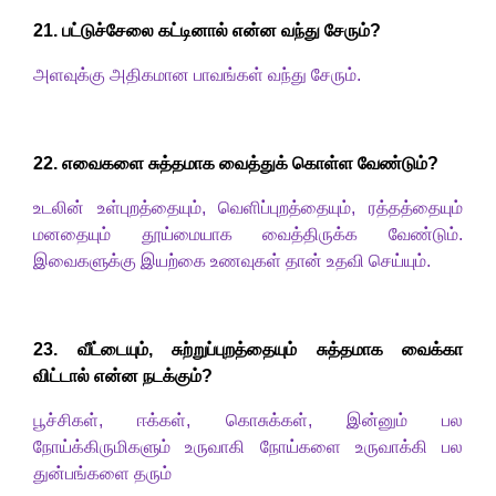
2
1
.
பட்டுச்சேலை கட்டினால் என்ன வந்து சேரும்
?
அளவுக்கு அதிகமான பாவங்கள் வந்து சேரும்.
2
2
.
எவைகளை சுத்தமாக வைத்துக் கொள்ள வேண்டும்
?
உடலின் உள்புறத்தையும்
,
வெளிப்புறத்தையும்
,
ரத்தத்தையும்
மனதையும் தூய்மையாக வைத்திருக்க வேண்டும்.
இவைகளுக்கு இயற்கை உணவுகள் தான்
உதவி செய்யும்.
2
3. வீட்டையும்
,
சுற்றுப்புறத்தையும் சுத்தமாக வைக்கா
விட்டால் என்ன நடக்கும்
?
பூச்சிகள்
,
ஈக்கள்
,
கொசுக்கள்
,
இன்னும் பல
நோய்க்கிருமிகளும் உருவாகி நோய்களை உருவாக்கி பல
துன்பங்களை தரும்