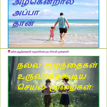
நல்ல குழந்தைகள் உருவாக்ககூடிய செயல் முறைகள்: