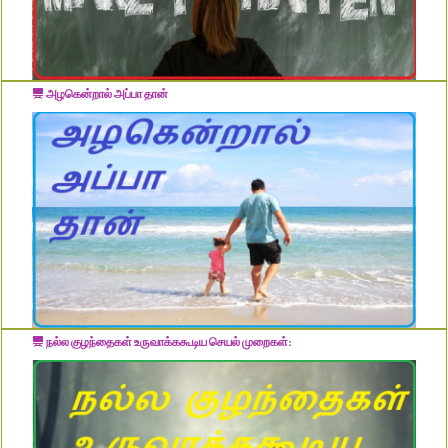
அழகென்றால் அப்பா தான்
நல்ல குழந்தைகள் உருவாக்ககூடிய செயல் முறைகள்: