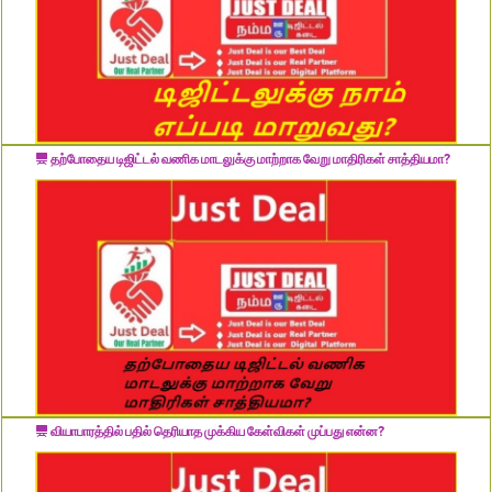
தற்போதைய டிஜிட்டல் வணிக மாடலுக்கு மாற்றாக வேறு மாதிரிகள் சாத்தியமா?
வியாபாரத்தில் பதில் தெரியாத முக்கிய கேள்விகள் முப்பது என்ன?