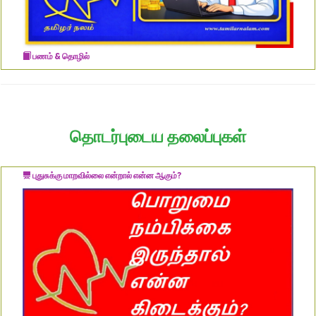
பணம் & தொழில்
தொடர்புடைய தலைப்புகள்
புதுசுக்கு மாறவில்லை என்றால் என்ன ஆகும்?