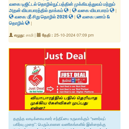
வகை:
டிஜிட்டல் தொழில்நுட்பத்தின் முக்கியத்துவம் மற்றும்
அதன் வியாபாரத்தில் தாக்கம்
|
வகை:
வியாபாரம்
|
வகை:
​💰 சிறு தொழில் 2026
|
வகை:
பணம் &
தொழில்
|
எழுது:
சாமி |
தேதி :
25-10-2024 07:09 pm
தகுந்த வாடிக்கையாளர் சந்திப்பை உருவாக்கும் “உணர்வுப்
பகிர்வு முறை”: பெரும்பாலான வணிகங்களில் இன்றைக்கு