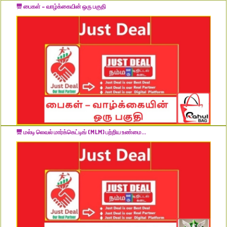
பைகள் – வாழ்க்கையின் ஒரு பகுதி
மல்டி லெவல் மார்க்கெட்டிங் (MLM) பற்றிய உண்மை...