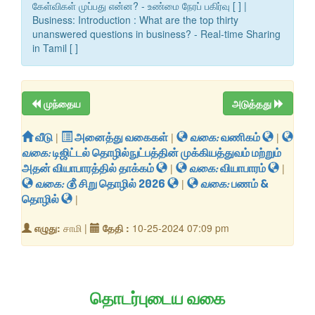
கேள்விகள் முப்பது என்ன? - உண்மை நேரப் பகிர்வு [ ] |
Business: Introduction : What are the top thirty
unanswered questions in business? - Real-time Sharing
in Tamil [ ]
முந்தைய
அடுத்தது
வீடு
|
அனைத்து வகைகள்
|
வகை:
வணிகம்
|
வகை:
டிஜிட்டல் தொழில்நுட்பத்தின் முக்கியத்துவம் மற்றும்
அதன் வியாபாரத்தில் தாக்கம்
|
வகை:
வியாபாரம்
|
வகை:
​💰 சிறு தொழில் 2026
|
வகை:
பணம் &
தொழில்
|
எழுது:
சாமி |
தேதி :
10-25-2024 07:09 pm
தொடர்புடைய வகை